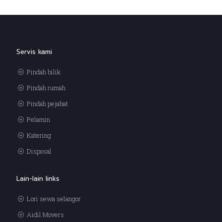
Servis kami
Pindah bilik
Pindah rumah
Pindah pejabat
Pelamin
Katering
Disposal
Lain-lain links
Lori sewa selangor
Aidil Movers