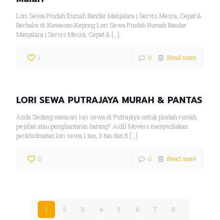
Lori Sewa Pindah Rumah Bandar Manjalara | Servis Mesra, Cepat &
Berbaloi di Kawasan Kepong Lori Sewa Pindah Rumah Bandar
Manjalara | Servis Mesra, Cepat &
[…]
1
0
Read more
LORI SEWA PUTRAJAYA MURAH & PANTAS
Anda Sedang mencari lori sewa di Putrajaya untuk pindah rumah,
pejabat atau penghantaran barang? Aidil Movers menyediakan
perkhidmatan lori sewa 1 tan, 3 tan dan 5
[…]
0
0
Read more
1
2
3
4
5
6
7
8