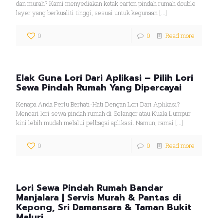
dan murah? Kami menyediakan kotak carton pindah rumah double
layer yang berkualiti tinggi, sesuai untuk kegunaan
[…]
0
0
Read more
Elak Guna Lori Dari Aplikasi – Pilih Lori
Sewa Pindah Rumah Yang Dipercayai
Kenapa Anda Perlu Berhati-Hati Dengan Lori Dari Aplikasi?
Mencari lori sewa pindah rumah di Selangor atau Kuala Lumpur
kini lebih mudah melalui pelbagai aplikasi. Namun, ramai
[…]
0
0
Read more
Lori Sewa Pindah Rumah Bandar
Manjalara | Servis Murah & Pantas di
Kepong, Sri Damansara & Taman Bukit
Maluri