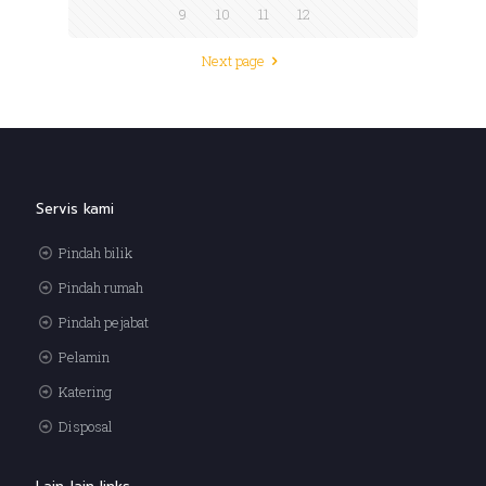
9
10
11
12
Next page
Servis kami
Pindah bilik
Pindah rumah
Pindah pejabat
Pelamin
Katering
Disposal