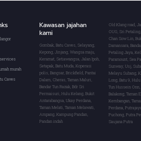
inks
Kawasan jajahan
Old Klang road, J
kami
OUG, Sri Petaling,
Chan Sow Lin, Buk
langor
Gombak, Batu Caves, Selayang,
Damansara, Banda
s
Kepong, Jinjang, Wangsa maju,
Petaling Jaya, Ke
services
Keramat, Setiawangsa, Jalan Ipoh,
Paramount, Sea Pa
Setapak, Batu Muda, Koperasi
Sunway, Usj, Sub
rumah murah
polis, Bangsar, Brickfield, Pantai
Melayu Subang, K
tu Caves
Dalam, Cheras, Taman Maluri,
Long, Batu 9, Hulu
Bandar Tun Razak, Bdr Sri
Tun Hussein Onn,
Permaisuri, Hulu Kelang, Bukit
Balakong, Taman E
Antarabangsa, Ukay Perdana,
Kembangan, Taman
Taman Melati, Taman Melawati,
Perdana, Putrajay
Ampang, Kampung Pandan,
Puchong, Putra Pe
Pandan indah
Saujana Putra