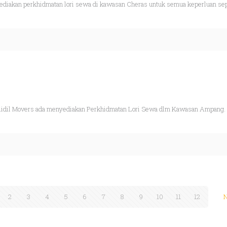
iakan perkhidmatan lori sewa di kawasan Cheras untuk semua keperluan seper
idil Movers ada menyediakan Perkhidmatan Lori Sewa dlm Kawasan Ampang. Lor
2
3
4
5
6
7
8
9
10
11
12
N