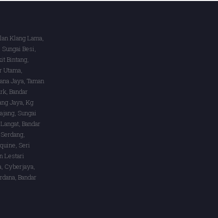
alan Klang Lama,
 Sungai Besi,
it Bintang,
r Utama,
lana Jaya, Taman
rk, Bandar
ang Jaya, Kg
ajang, Sungai
 Langat, Bandar
 Serdang,
quine, Seri
 Lestari
a, Cyberjaya,
rdana, Bandar