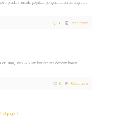
ti pindah rumah, pejabat, penghantaran barang atau
0
Read more
i 1tan, 3tan, & 5 Tan berkanvas dengan harga
0
Read more
ext page