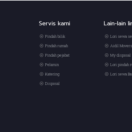
Servis kami
Lain-lain l
Pindah bilik
Lori sewa se
Pindah rumah
Aidil Mover
Pindah pejabat
My disposal 
Pelamin
Lori pindah 
Katering
Lori sewa Ba
Disposal