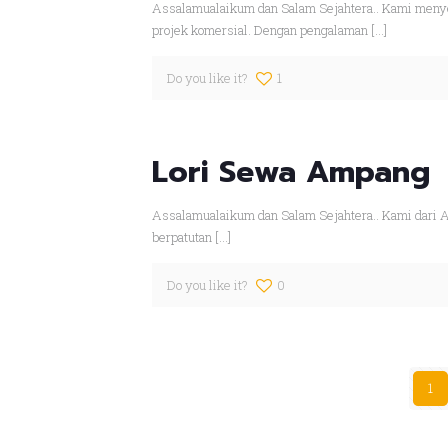
Assalamualaikum dan Salam Sejahtera.. Kami menyed
projek komersial. Dengan pengalaman
[…]
Do you like it?
1
Lori Sewa Ampang
Assalamualaikum dan Salam Sejahtera.. Kami dari A
berpatutan
[…]
Do you like it?
0
1