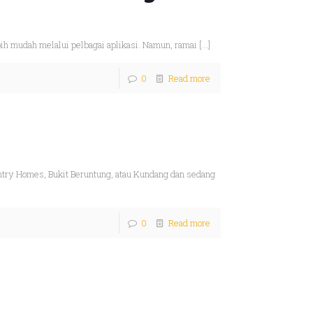
bih mudah melalui pelbagai aplikasi. Namun, ramai
[…]
0
Read more
try Homes, Bukit Beruntung, atau Kundang dan sedang
0
Read more