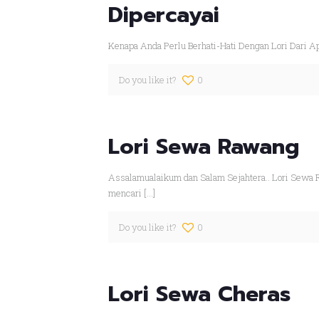
Dipercayai
Kenapa Anda Perlu Berhati-Hati Dengan Lori Dari Ap
Do you like it?
0
Lori Sewa Rawang
Assalamualaikum dan Salam Sejahtera.. Lori Sewa 
mencari
[…]
Do you like it?
0
Lori Sewa Cheras