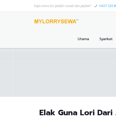
Ingin sewa lori pindah rumah dan pejabat?
+6017 325 
Utama
Syarikat
Elak Guna Lori Dari