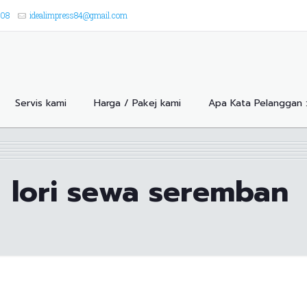
908
idealimpress84@gmail.com
Servis kami
Harga / Pakej kami
Apa Kata Pelanggan 
lori sewa seremban
n