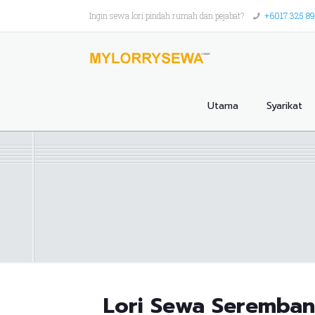
Ingin sewa lori pindah rumah dan pejabat?
+6017 325 8
Utama
Syarikat
Lori Sewa Seremba