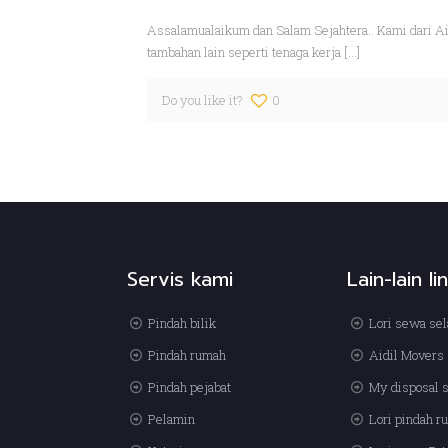
Assalamualaikum dan Salam Sejahtera.. Kami dari A
tambahan lain seperti tenaga kerja
[…]
Do you like it?
0
Servis kami
Lain-lain li
Pindah bilik
Lori sewa sel
Pindah rumah
Aidil Movers
Pindah pejabat
My disposal 
Pelamin
Lori pindah 