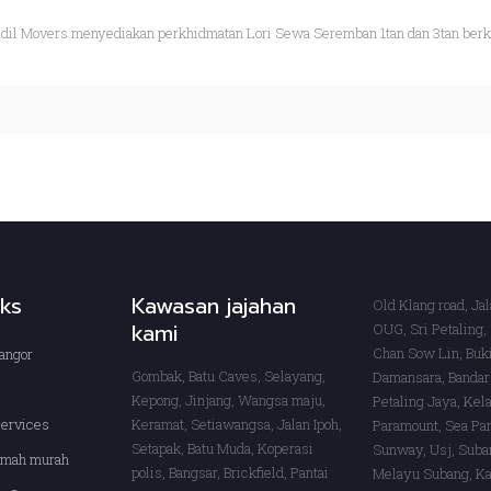
idil Movers menyediakan perkhidmatan Lori Sewa Seremban 1tan dan 3tan berk
nks
Kawasan jajahan
Old Klang road, Ja
kami
OUG, Sri Petaling,
Chan Sow Lin, Buki
angor
Gombak, Batu Caves, Selayang,
Damansara, Bandar
Kepong, Jinjang, Wangsa maju,
Petaling Jaya, Kel
services
Keramat, Setiawangsa, Jalan Ipoh,
Paramount, Sea Par
Setapak, Batu Muda, Koperasi
Sunway, Usj, Suba
rumah murah
polis, Bangsar, Brickfield, Pantai
Melayu Subang, Ka