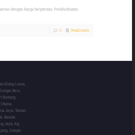
anvas dengan harga berpatutan. Perkhidmatan
0
Read more
lan Klang Lama,
 Sungai Besi,
t Bintang,
 Utama,
ana Jaya, Taman
k, Bandar
ng Jaya, Kg
jang, Sungai