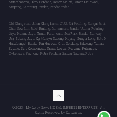
Antarabangsa, Ukay Perdana, Taman Melati, Taman Melawati,
Ampang, Kampung Pandan, Pandan indah
Old Klang road, Jalan Klang Lama, OUG, Sri Petaling, Sungai Besi,
Chan Sow Lin, Bukit Bintang, Damansara, Bandar Utama, Petaling
Jaya, Kelana Jaya, Taman Paramount, Sea Park, Bandar Sunway,
Usj, Subang Jaya, Kg Melayu Subang, Kajang, Sungai Long, Batu 9,
Hulu Langat, Bandar Tun Hussein Onn, Serdang, Balakong, Taman
Equine, Seri Kembangan, Taman Lestari Perdana, Putrajaya,
Cyberjaya, Puchong, Putra Perdana, Bandar Saujana Putra
© 2023 :: My Lorry Sewa |. IDEAL IMPRESS ENTERPRISE | All
Rights Reserved. by Zuridan inc