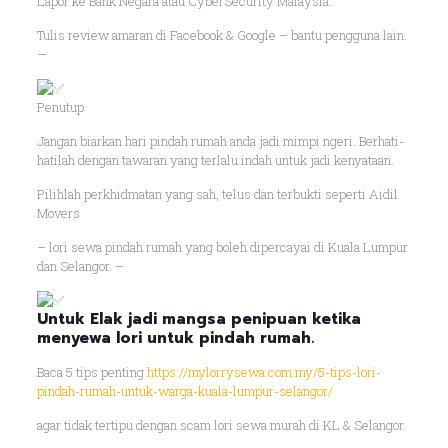
Lapor ke Bank Negara atau CyberSecurity Malaysia.
Tulis review amaran di Facebook & Google – bantu pengguna lain.
—
Penutup
Jangan biarkan hari pindah rumah anda jadi mimpi ngeri. Berhati-
hatilah dengan tawaran yang terlalu indah untuk jadi kenyataan.
Pilihlah perkhidmatan yang sah, telus dan terbukti seperti Aidil
Movers
– lori sewa pindah rumah yang boleh dipercayai di Kuala Lumpur
dan Selangor. –
Untuk Elak jadi mangsa penipuan ketika
menyewa lori untuk pindah rumah.
Baca 5 tips penting
https://mylorrysewa.com.my/5-tips-lori-
pindah-rumah-untuk-warga-kuala-lumpur-selangor/
agar tidak tertipu dengan scam lori sewa murah di KL & Selangor.