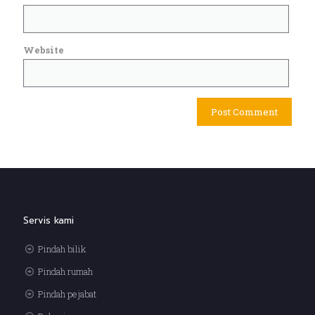
Website
Servis kami
Pindah bilik
Pindah rumah
Pindah pejabat