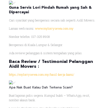
Guna Servis Lori Pindah Rumah yang Sah &
Dipercayai
Cari syarikat yang beroperasi secara sah seperti Aidil Movers.
Laman web rasmi:
www.mylorrysewa.com.my
Nombor telefon: 017-325 8908
Beroperasi di Kuala Lumpur & Selangor.
Ada review pelanggan & sistem tempahan yang jelas.
Baca Review / Testimonial Pelanggan
Aidil Movers :
https://mylorrysewa.com.my/hasil-kerja-kami/
Apa Nak Buat Kalau Dah Terkena Scam?
Buat laporan polis segera. Kumpul bukti – WhatsApp, resit,
nombor akaun bank.