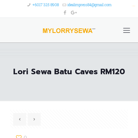
+6017 325 8908
idealimpress84@gmail.com
situs slot gacor
toto slot
Lori Sewa Batu Caves RM120
0