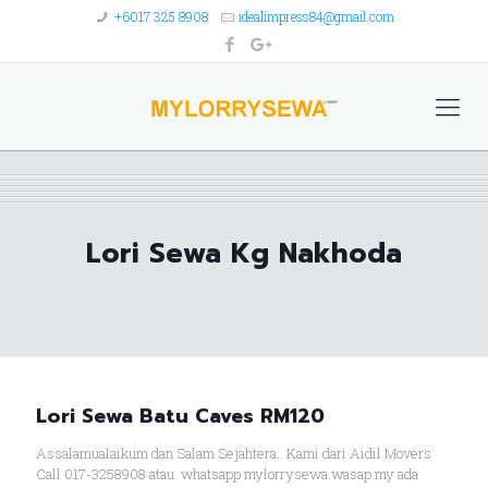
+6017 325 8908
idealimpress84@gmail.com
Lori Sewa Kg Nakhoda
Lori Sewa Batu Caves RM120
Assalamualaikum dan Salam Sejahtera.. Kami dari Aidil Movers
Call 017-3258908 atau whatsapp mylorrysewa.wasap.my ada