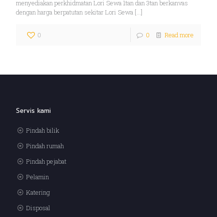
menyediakan perkhidmatan Lori Sewa 1tan dan 3tan berkanvas
dengan harga berpatutan sekitar Lori Sewa
[…]
0
0
Read more
Servis kami
Pindah bilik
Pindah rumah
Pindah pejabat
Pelamin
Katering
Disposal