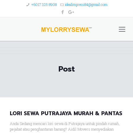
+6017 325 8908
idealimpress84@gmail.com
Post
LORI SEWA PUTRAJAYA MURAH & PANTAS
Anda Sedang mencari lori sewa di Putrajaya untuk pindah rumah,
pejabat atau penghantaran barang? Aidil Movers menyediakan