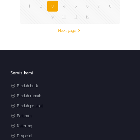
1
2
3
4
5
6
7
8
9
10
11
12
Next page
Servis kami
Pindah bilik
Pindah rumah
Pindah pejabat
Pelamin
Katering
Disposal