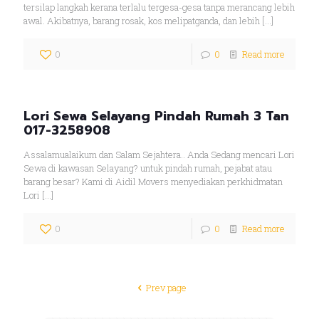
tersilap langkah kerana terlalu tergesa-gesa tanpa merancang lebih
awal. Akibatnya, barang rosak, kos melipatganda, dan lebih
[…]
0
0
Read more
Lori Sewa Selayang Pindah Rumah 3 Tan
017-3258908
Assalamualaikum dan Salam Sejahtera.. Anda Sedang mencari Lori
Sewa di kawasan Selayang? untuk pindah rumah, pejabat atau
barang besar? Kami di Aidil Movers menyediakan perkhidmatan
Lori
[…]
0
0
Read more
Prev page