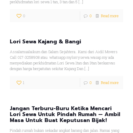
perkhidmatan lori sewa 1 tan, 3 tan dan 5
[…]
0
0
Read more
Lori Sewa Kajang & Bangi
Assalamualaikum dan Salam Sejahtera.. Kami dari Aidil Movers
Call 017-3258908 atau whatsapp mylorrysewa.wasap.my ada
menyediakan perkhidmatan Lori Sewa 1tan dan 3tan berkanvas
dengan harga berpatutan sekitar Kajang Dan
[…]
1
0
Read more
Jangan Terburu-Buru Ketika Mencari
Lori Sewa Untuk Pindah Rumah — Ambil
Masa Untuk Buat Keputusan Bijak!
Pindah rumah bukan sekadar angkat barang dan jalan. Ramai yang