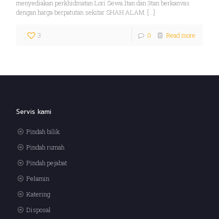
menyediakan perkhidmatan Lori Sewa 1tan dan 3tan berkanvas
dengan harga berpatutan sekitar SHAH ALAM.
[…]
3
0
Read more
Servis kami
Pindah bilik
Pindah rumah
Pindah pejabat
Pelamin
Katering
Disposal