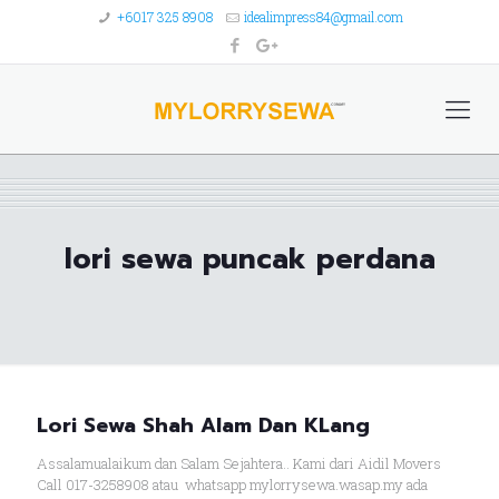
+6017 325 8908
idealimpress84@gmail.com
lori sewa puncak perdana
Lori Sewa Shah Alam Dan KLang
Assalamualaikum dan Salam Sejahtera.. Kami dari Aidil Movers
Call 017-3258908 atau whatsapp mylorrysewa.wasap.my ada