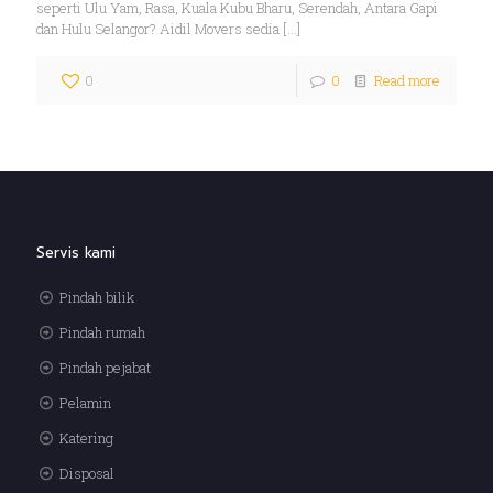
seperti Ulu Yam, Rasa, Kuala Kubu Bharu, Serendah, Antara Gapi
dan Hulu Selangor? Aidil Movers sedia
[…]
0
0
Read more
Servis kami
Pindah bilik
Pindah rumah
Pindah pejabat
Pelamin
Katering
Disposal