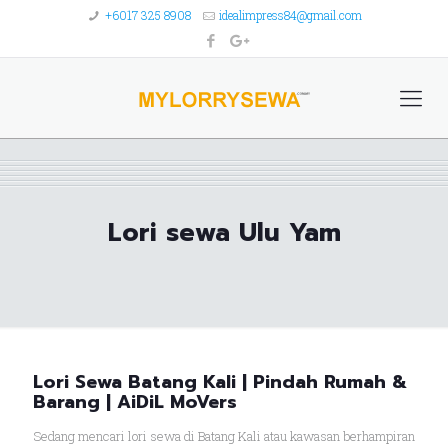
+6017 325 8908
idealimpress84@gmail.com
Lori sewa Ulu Yam
Lori Sewa Batang Kali | Pindah Rumah &
Barang | AiDiL MoVers
Sedang mencari lori sewa di Batang Kali atau kawasan berhampiran