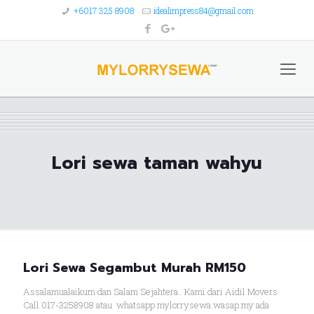
+6017 325 8908
idealimpress84@gmail.com
Lori sewa taman wahyu
Lori Sewa Segambut Murah RM150
Assalamualaikum dan Salam Sejahtera.. Kami dari Aidil Movers
Call 017-3258908 atau whatsapp mylorrysewa.wasap.my ada