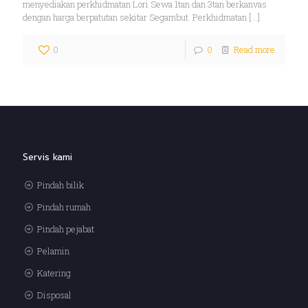
menyediakan perkhidmatan Lori Sewa 1tan dan 3tan berkanvas
dengan harga berpatutan sekitar Segambut. Perkhidmatan
[…]
0
0
Read more
Servis kami
Pindah bilik
Pindah rumah
Pindah pejabat
Pelamin
Katering
Disposal