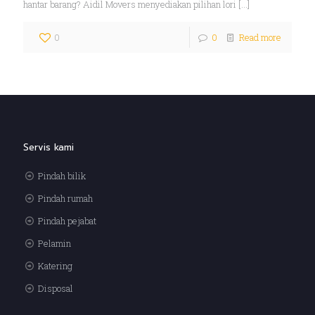
hantar barang? Aidil Movers menyediakan pilihan lori
[…]
0
0
Read more
Servis kami
Pindah bilik
Pindah rumah
Pindah pejabat
Pelamin
Katering
Disposal