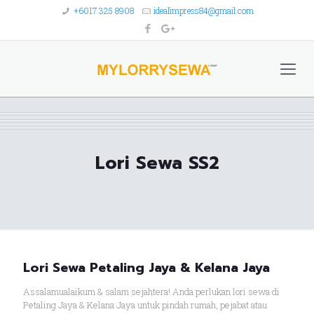
+6017 325 8908
idealimpress84@gmail.com
Lori Sewa SS2
Lori Sewa Petaling Jaya & Kelana Jaya
Assalamualaikum & salam sejahtera! Anda perlukan lori sewa di
Petaling Jaya & Kelana Jaya untuk pindah rumah, pejabat atau