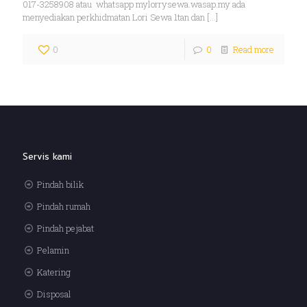
017-3258908 atau whatsapp mylorrysewa.wasap.my ada
menyediakan perkhidmatan Lori Sewa 1tan dan
[…]
0
0
Read more
Servis kami
Pindah bilik
Pindah rumah
Pindah pejabat
Pelamin
Katering
Disposal