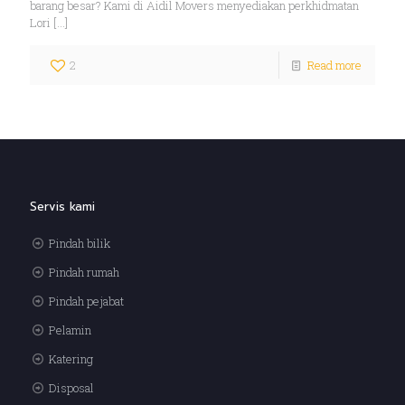
barang besar? Kami di Aidil Movers menyediakan perkhidmatan
Lori
[…]
2
Read more
Servis kami
Pindah bilik
Pindah rumah
Pindah pejabat
Pelamin
Katering
Disposal