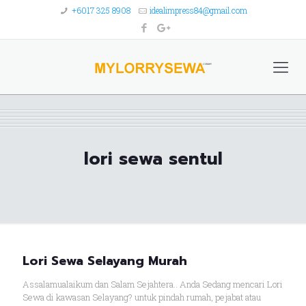
+6017 325 8908
idealimpress84@gmail.com
lori sewa sentul
Lori Sewa Selayang Murah
Assalamualaikum dan Salam Sejahtera.. Anda Sedang mencari Lori
Sewa di kawasan Selayang? untuk pindah rumah, pejabat atau