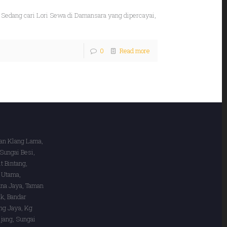
Sedang cari Lori Sewa di Damansara yang dipercayai,
0
Read more
lan Klang Lama,
 Sungai Besi,
t Bintang,
 Utama,
ana Jaya, Taman
k, Bandar
ng Jaya, Kg
jang, Sungai