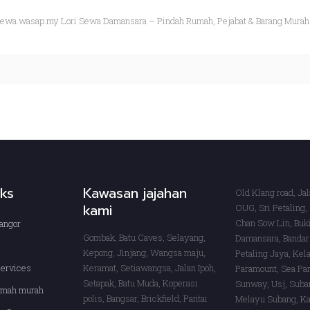
sewa.wasap.my Lori Sewa Damansara – Pindah Rumah, Pejabat & Barang Murah 
nks
Kawasan jajahan
Old Klang road, Ja
kami
OUG, Sri Petaling,
Chan Sow Lin, Buki
angor
Gombak, Batu Caves, Selayang,
Damansara, Bandar
Kepong, Jinjang, Wangsa maju,
Petaling Jaya, Kel
services
Keramat, Setiawangsa, Jalan Ipoh,
Paramount, Sea Par
Setapak, Batu Muda, Koperasi
Sunway, Usj, Suba
rumah murah
polis, Bangsar, Brickfield, Pantai
Melayu Subang, Ka