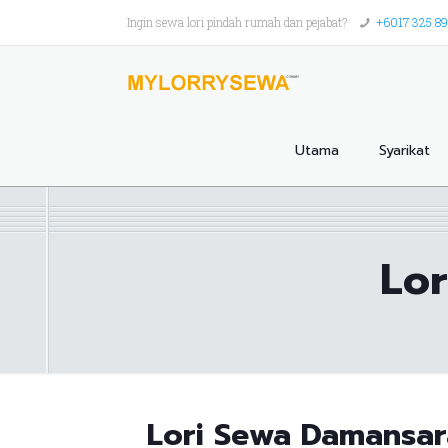
Ingin sewa lori pindah rumah dan pejabat?
+6017 325 8
Utama
Syarikat
Lo
Lori Sewa Damansar