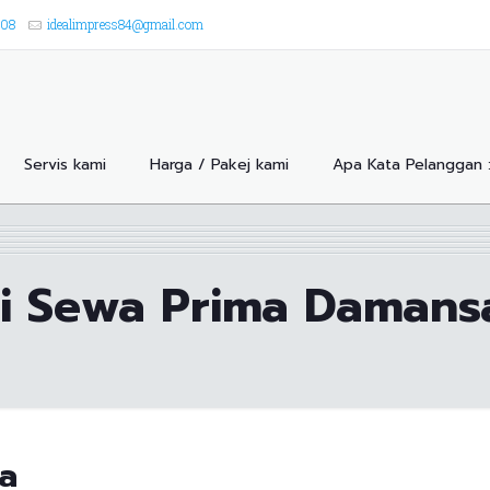
908
idealimpress84@gmail.com
Servis kami
Harga / Pakej kami
Apa Kata Pelanggan 
ri Sewa Prima Damans
a