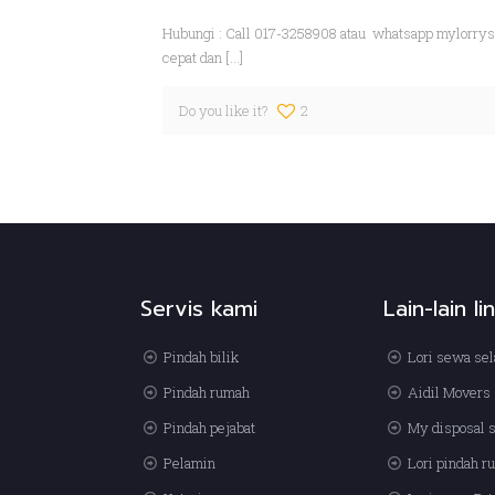
Hubungi : Call 017-3258908 atau whatsapp mylorry
cepat dan
[…]
Do you like it?
2
Servis kami
Lain-lain li
Pindah bilik
Lori sewa sel
Pindah rumah
Aidil Movers
Pindah pejabat
My disposal 
Pelamin
Lori pindah 