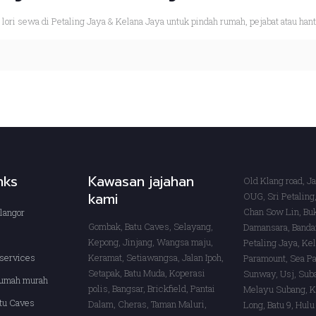
ori sewa di Petaling Jaya & Kelana Jaya untuk pindah rumah, pejabat atau hant
inks
Kawasan jajahan
Old Klang road, J
kami
OUG, Sri Petaling,
Chan Sow Lin, Buk
langor
Gombak, Batu Caves, Selayang,
Damansara, Banda
s
Kepong, Jinjang, Wangsa maju,
Petaling Jaya, Ke
services
Keramat, Setiawangsa, Jalan Ipoh,
Paramount, Sea Pa
Setapak, Batu Muda, Koperasi
Sunway, Usj, Sub
rumah murah
polis, Bangsar, Brickfield, Pantai
Melayu Subang, K
tu Caves
Dalam, Cheras, Taman Maluri,
Long, Batu 9, Hulu