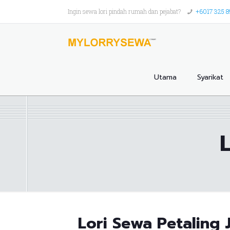
Ingin sewa lori pindah rumah dan pejabat?
+6017 325 
Utama
Syarikat
Lori Sewa Petaling 