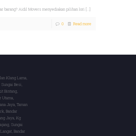
ar barang? Aidil Movers menyediakan pilihan lori
[…]
0
Read more
alan Klang Lama,
 Sungai Besi,
it Bintang,
r Utama,
lana Jaya, Taman
rk, Bandar
ang Jaya, Kg
ajang, Sungai
 Langat, Bandar