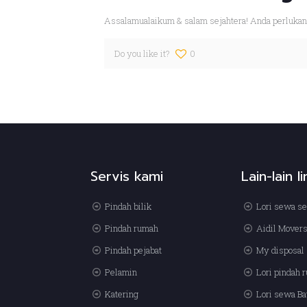
Assalamualaikum & salam sejahtera! Anda perlukan l
Do you like it?
0
Servis kami
Lain-lain l
Pindah bilik
Lori sewa se
Pindah rumah
Aidil Mover
Pindah pejabat
My disposal 
Pelamin
Lori pindah 
Katering
Lori sewa Ba