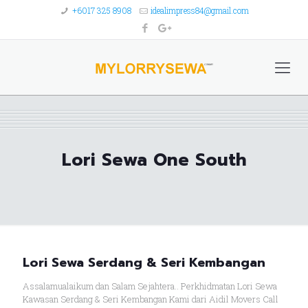
+6017 325 8908
idealimpress84@gmail.com
Lori Sewa One South
Lori Sewa Serdang & Seri Kembangan
Assalamualaikum dan Salam Sejahtera.. Perkhidmatan Lori Sewa
Kawasan Serdang & Seri Kembangan Kami dari Aidil Movers Call