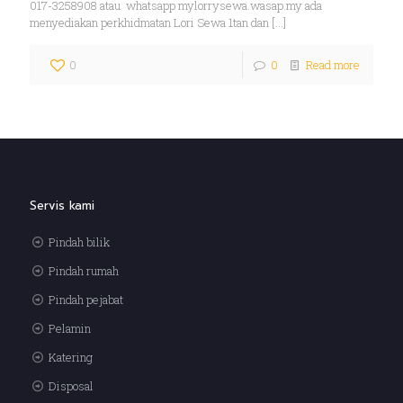
017-3258908 atau whatsapp mylorrysewa.wasap.my ada
menyediakan perkhidmatan Lori Sewa 1tan dan
[…]
0
0
Read more
Servis kami
Pindah bilik
Pindah rumah
Pindah pejabat
Pelamin
Katering
Disposal