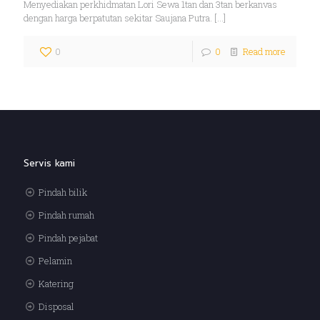
Menyediakan perkhidmatan Lori Sewa 1tan dan 3tan berkanvas
dengan harga berpatutan sekitar Saujana Putra.
[…]
0
0
Read more
Servis kami
Pindah bilik
Pindah rumah
Pindah pejabat
Pelamin
Katering
Disposal