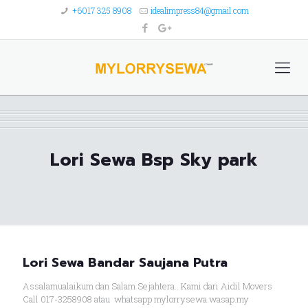
+6017 325 8908
idealimpress84@gmail.com
Lori Sewa Bsp Sky park
Lori Sewa Bandar Saujana Putra
Assalamualaikum dan Salam Sejahtera.. Kami dari Aidil Movers
Call 017-3258908 atau whatsapp mylorrysewa.wasap.my