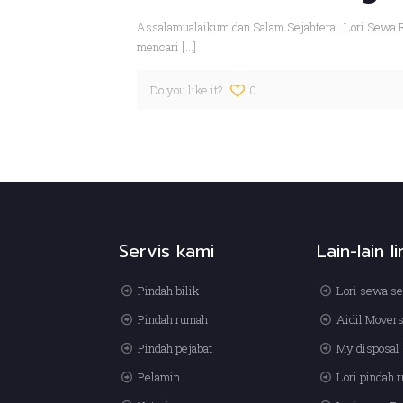
Assalamualaikum dan Salam Sejahtera.. Lori Sewa 
mencari
[…]
Do you like it?
0
Servis kami
Lain-lain l
Pindah bilik
Lori sewa se
Pindah rumah
Aidil Mover
Pindah pejabat
My disposal 
Pelamin
Lori pindah 