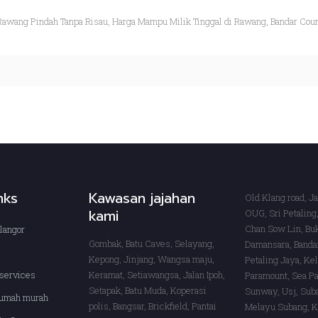
Rawang Pindah Tanpa Risau, Harga Mampu Milik Tinggal di Rawang, Bandar Coun
inks
Kawasan jajahan
Old Klang road, J
kami
OUG, Sri Petaling,
Chan Sow Lin, Buk
langor
Gombak, Batu Caves, Selayang,
Damansara, Banda
s
Kepong, Jinjang, Wangsa maju,
Petaling Jaya, Ke
services
Keramat, Setiawangsa, Jalan Ipoh,
Paramount, Sea Pa
Setapak, Batu Muda, Koperasi
Sunway, Usj, Sub
rumah murah
polis, Bangsar, Brickfield, Pantai
Melayu Subang, K