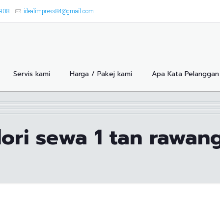
8908
idealimpress84@gmail.com
Servis kami
Harga / Pakej kami
Apa Kata Pelanggan 
lori sewa 1 tan rawan