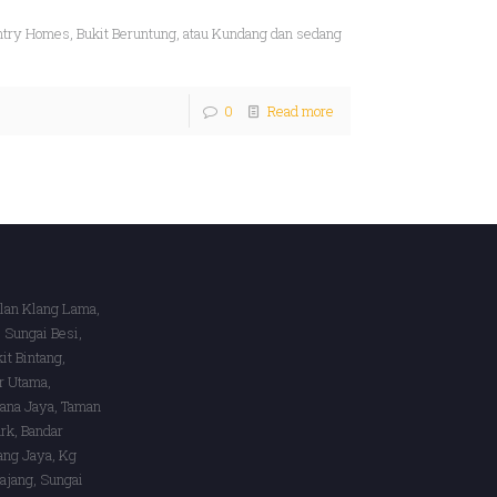
try Homes, Bukit Beruntung, atau Kundang dan sedang
0
Read more
alan Klang Lama,
 Sungai Besi,
it Bintang,
r Utama,
lana Jaya, Taman
rk, Bandar
ang Jaya, Kg
ajang, Sungai