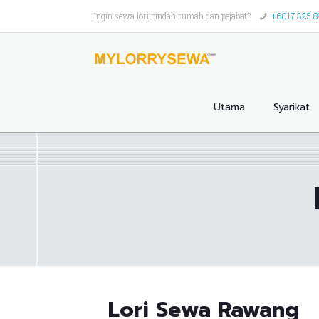
Ingin sewa lori pindah rumah dan pejabat?
+6017 325 
Utama
Syarikat
Lori Sewa Rawang