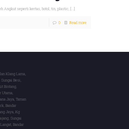
gkut seperti kertas, botol, tin, plastic,
[…]
0
Read more
alan Klang Lama,
 Sungai Besi,
it Bintang,
r Utama,
lana Jaya, Taman
rk, Bandar
ang Jaya, Kg
ajang, Sungai
 Langat, Bandar