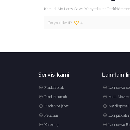
Kami di My Lorry Sewa Menyediakan Perkhidmatan Lo
Do you like it?
4
Servis kami
Lain-lain l
Pindah bilik
Lori sewa se
Pindah rumah
Aidil Mover
Pindah pejabat
My disposal 
Pelamin
Lori pindah 
Katering
Lori sewa Ba