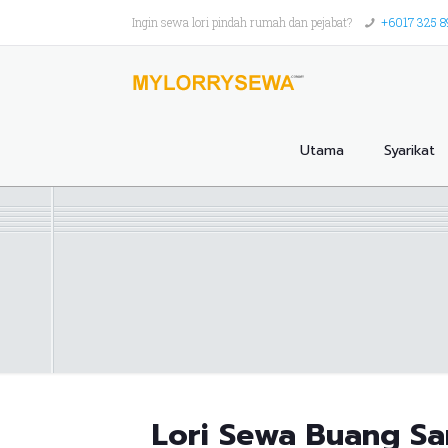
Ingin sewa lori pindah rumah dan pejabat?
+6017 325 
Utama
Syarikat
Lori Sewa Buang Sa