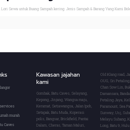
ri Sewa untuk Buang Sampah kering. Jenis Sampah & Barang Yang Kami Boleh An
inks
Kawasan jajahan
Old Klang road, J
kami
OUG, Sri Petaling,
Chan Sow Lin, Buk
langor
Gombak, Batu Caves, Selayang,
Damansara, Banda
s
Kepong, Jinjang, Wangsa maju,
Petaling Jaya, Ke
services
Keramat, Setiawangsa, Jalan Ipoh,
Paramount, Sea Pa
Setapak, Batu Muda, Koperasi
Sunway, Usj, Sub
rumah murah
polis, Bangsar, Brickfield, Pantai
Melayu Subang, K
tu Caves
Dalam, Cheras, Taman Maluri,
Long, Batu 9, Hulu