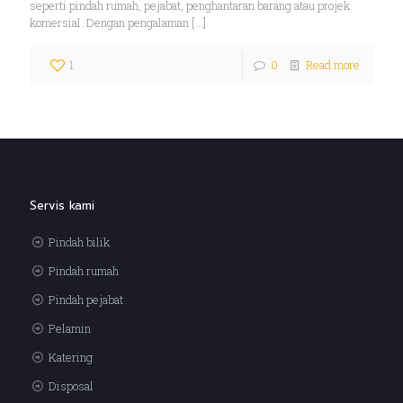
seperti pindah rumah, pejabat, penghantaran barang atau projek
komersial. Dengan pengalaman
[…]
1
0
Read more
Servis kami
Pindah bilik
Pindah rumah
Pindah pejabat
Pelamin
Katering
Disposal