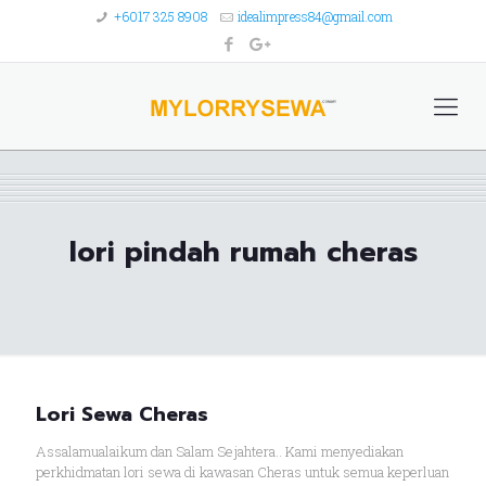
+6017 325 8908
idealimpress84@gmail.com
lori pindah rumah cheras
Lori Sewa Cheras
Assalamualaikum dan Salam Sejahtera.. Kami menyediakan
perkhidmatan lori sewa di kawasan Cheras untuk semua keperluan